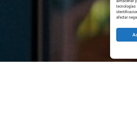
almacenar y/
tecnologías
identificaci
afectar nega
A